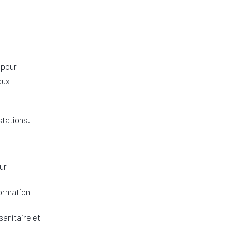
 pour
aux
stations.
ur
ormation
sanitaire et