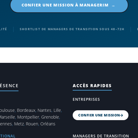
CONFIER UNE MISSION À MANAGERIM →
|
|
LITÉ
SHORTLIST DE MANAGERS DE TRANSITION SOUS 48–72H
ÉSENCE
ACCÈS RAPIDES
ENTREPRISES
oulouse
,
Bordeaux
,
Nantes
,
Lille
,
CONFIER UNE MISSION
arseille
,
Montpellier
,
Grenoble
,
ennes
,
Metz
,
Rouen
,
Orléans
ATIONAL
MANAGERS DE TRANSITION