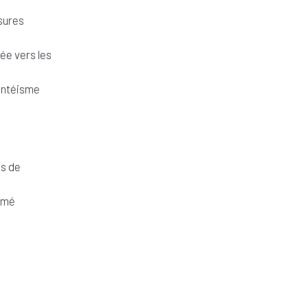
sures
ée vers les
sentéisme
és de
ormé