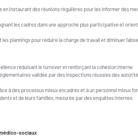
s en instaurant des réunions régulières pour les informer des me
ant les cadres dans une approche plus participative et orient
 les plannings pour réduire la charge de travail et diminuer l’ab
cellence réduisant le turnover et renforçant la cohésion interne
réglementaires validée par des inspections réussies des autorit
 grâce à des processus mieux encadrés et à un personnel mieux f
idents et de leurs familles, mesurée par des enquêtes internes
 médico-sociaux