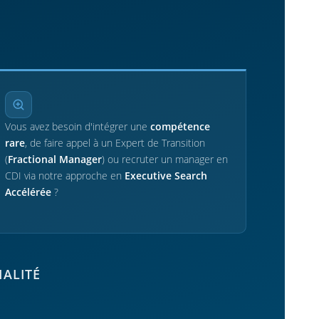
Vous avez besoin d'intégrer une
compétence
rare
, de faire appel à un Expert de Transition
(
Fractional Manager
) ou recruter un manager en
CDI via notre approche en
Executive Search
Accélérée
?
IALITÉ