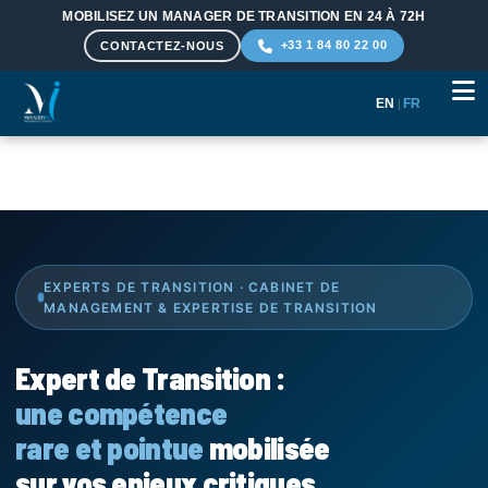
MOBILISEZ UN MANAGER DE TRANSITION EN 24 À 72H
+33 1 84 80 22 00
CONTACTEZ-NOUS
EN
|
FR
Aller au contenu principal
EXPERTS DE TRANSITION · CABINET DE
MANAGEMENT & EXPERTISE DE TRANSITION
Expert de Transition :
une compétence
rare et pointue
mobilisée
sur vos enjeux critiques