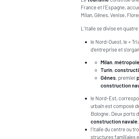
France et l'Espagne, accueil
Milan, Gênes, Venise, Flo
L'Italie se divise en quat
le Nord-Ouest, le « Tr
d'entreprise et s'organ
Milan
,
métropole 
Turin
,
construct
Gênes
, premier
construction na
le Nord-Est, correspon
urbain est composé de
Bologne. Deux ports d
construction navale.
l'Italie du centre ou 
structures familiales