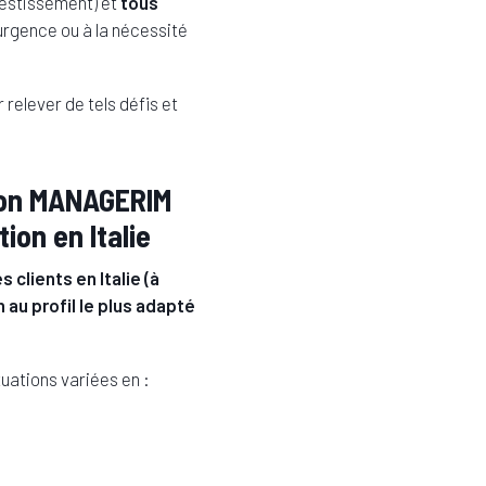
vestissement) et
tous
’urgence ou à la nécessité
elever de tels défis et
tion MANAGERIM
ion en Italie
clients en Italie (à
au profil le plus adapté
uations variées en :