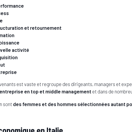
performance
cess
se
ucturation et retournement
rmation
roissance
elle activité
quisition
out
ntreprise
enants est vaste et regroupe des dirigeants, managers et exper
l’entreprise en top et middle management
et dans de nombreux
n sont
des femmes et des hommes sélectionnées autant pour
onomique en Italie