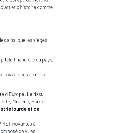
s d'art et d'histoire comme
des ainsi que les sièges
apitale financière du pays,
ssociant dans la région
te d'Europe. Le tissu
rieste, Modène, Parme,
ustrie lourde et de
s PME innovantes à
composé de villes