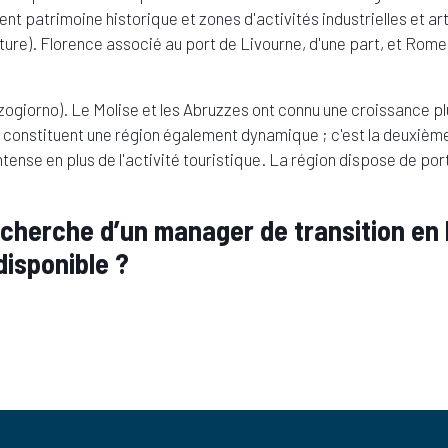
t patrimoine historique et zones d'activités industrielles et art
ure). Florence associé au port de Livourne, d'une part, et Rome,
ezzogiorno). Le Molise et les Abruzzes ont connu une croissance p
es constituent une région également dynamique ; c'est la deuxième p
intense en plus de l'activité touristique. La région dispose de po
echerche d’un manager de transition en I
isponible ?