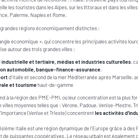
le les touristes dans les Alpes, sur les littoraux et dans les ville
rence, Palerme, Naples et Rome.
re grandes régions économiquement distinctes :
iangle économique », qui concentre les principales activités lour
ise autour des trois grandes villes :
industrielle et tertiaire, médias et industries culturelles
, c
ion automobile, banque-finance-assurance
,
port
d'Italie et second de la mer Méditerranée après Marseille, a
vale et tourisme
haut-de-gamme
d à la région des PME-PMI, où leur concentration est la plus for
 villes moyennes telles que : Vérone, Padoue, Venise-Mestre, T
'importance (Venise et Trieste) concentrent
les activités d'ind
troisième Italie est une région dynamique de l'Europe grâce à de
 et de puissantes coopératives. Le réseau urbain est également 