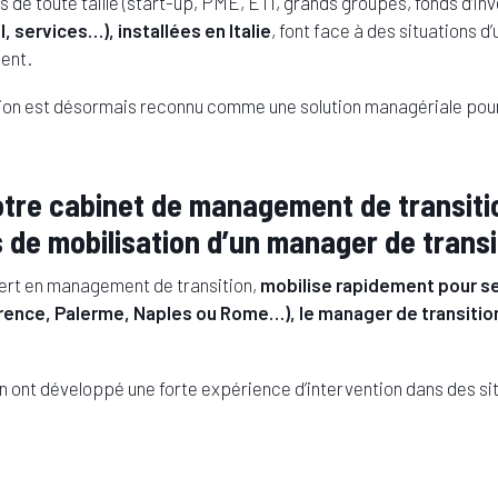
de toute taille (start-up, PME, ETI, grands groupes, fonds d’in
l, services…), installées en Italie
, font face à des situations d
ent.
on est désormais reconnu comme une solution managériale pour r
notre cabinet de management de transi
 de mobilisation d’un manager de transit
t en management de transition,
mobilise rapidement pour ses 
orence, Palerme, Naples ou Rome…), le manager de transition 
 ont développé une forte expérience d’intervention dans des sit