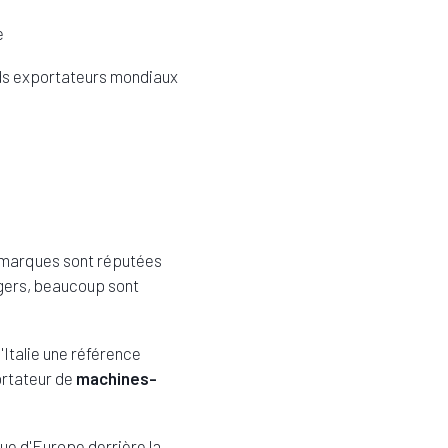
e
ands exportateurs mondiaux
es marques sont réputées
ngers, beaucoup sont
l'Italie une référence
ortateur de
machines-
que d'Europe derrière la