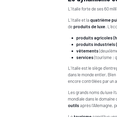
L'Italie forte de ses 60 mi
L'Italie et la
quatrième pu
de
produits de luxe
. L'éc
produits agricoles (h
produits industriels 
vêtements
(deuxième
services
(tourisme : q
L'Italie est le siège d'ent
dans le monde entier. Bie
encore contrôlées par un ac
Les grands noms du luxe ita
mondiale dans le domaine d
outils
après l'Allemagne, p
Le
tourisme
constitue une