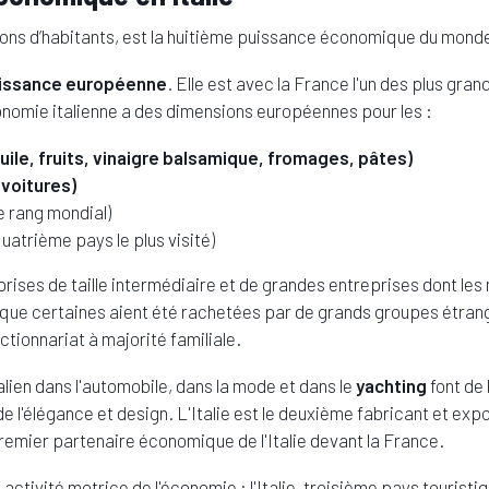
llions d’habitants, est la huitième puissance économique du mond
issance européenne
. Elle est avec la France l'un des plus gr
onomie italienne a des dimensions européennes pour les :
uile, fruits, vinaigre balsamique, fromages, pâtes)
(voitures)
 rang mondial)
uatrième pays le plus visité)
reprises de taille intermédiaire et de grandes entreprises dont l
n que certaines aient été rachetées par de grands groupes étra
tionnariat à majorité familiale.
lien dans l'automobile, dans la mode et dans le
yachting
font de 
e l'élégance et design. L'Italie est le deuxième fabricant et exp
remier partenaire économique de l'Italie devant la France.
 activité motrice de l'économie : l'Italie, troisième pays touristi