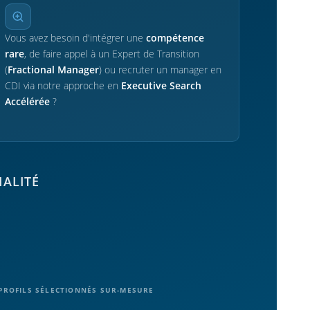
Vous avez besoin d'intégrer une
compétence
rare
, de faire appel à un Expert de Transition
(
Fractional Manager
) ou recruter un manager en
CDI via notre approche en
Executive Search
Accélérée
?
IALITÉ
PROFILS SÉLECTIONNÉS SUR-MESURE