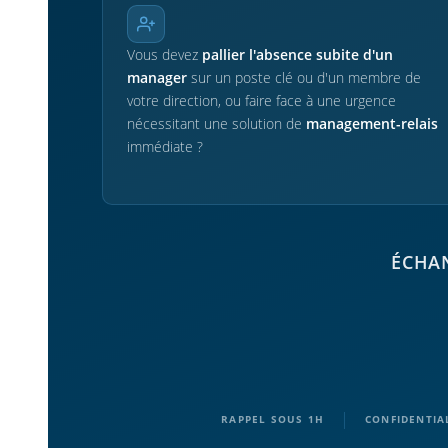
Vous devez
pallier l'absence subite d'un
manager
sur un poste clé ou d'un membre de
votre direction, ou faire face à une urgence
nécessitant une solution de
management-relais
immédiate ?
ÉCHAN
|
RAPPEL SOUS 1H
CONFIDENTIA