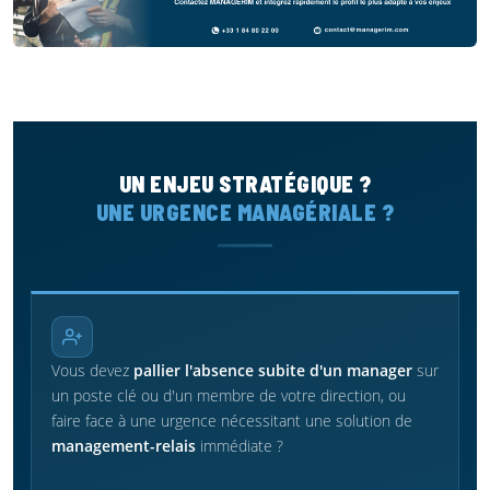
UN ENJEU STRATÉGIQUE ?
UNE URGENCE MANAGÉRIALE ?
Vous devez
pallier l'absence subite d'un manager
sur
un poste clé ou d'un membre de votre direction, ou
faire face à une urgence nécessitant une solution de
management-relais
immédiate ?