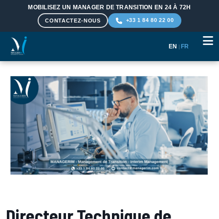
MOBILISEZ UN MANAGER DE TRANSITION EN 24 À 72H
+33 1 84 80 22 00
CONTACTEZ-NOUS
EN
|
FR
Aller au contenu principal
Directeur Technique de