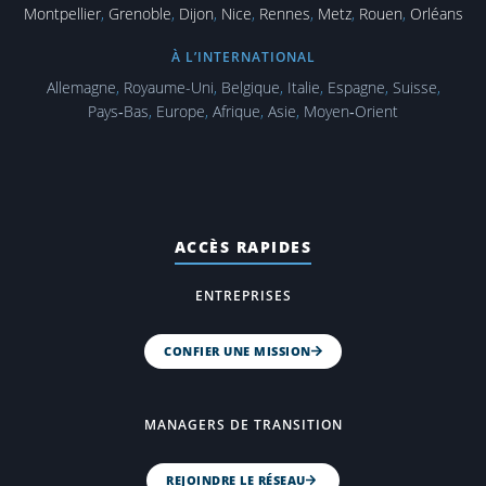
Montpellier
,
Grenoble
,
Dijon
,
Nice
,
Rennes
,
Metz
,
Rouen
,
Orléans
À L’INTERNATIONAL
Allemagne
,
Royaume-Uni
,
Belgique
,
Italie
,
Espagne
,
Suisse
,
Pays‑Bas
,
Europe
,
Afrique
,
Asie
,
Moyen‑Orient
ACCÈS RAPIDES
ENTREPRISES
CONFIER UNE MISSION
MANAGERS DE TRANSITION
REJOINDRE LE RÉSEAU