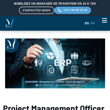
MOBILISEZ UN MANAGER DE TRANSITION EN 24 À 72H
+33 1 84 80 22 00
CONTACTEZ-NOUS
EN
|
FR
Aller au contenu principal
Project Management Officer