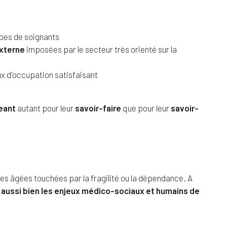
ipes de soignants
externe
imposées par le secteur très orienté sur la
ux d'occupation satisfaisant
geant
autant pour leur
savoir-faire
que pour leur
savoir-
es âgées touchées par la fragilité ou la dépendance. A
e aussi bien les enjeux médico-sociaux et humains de