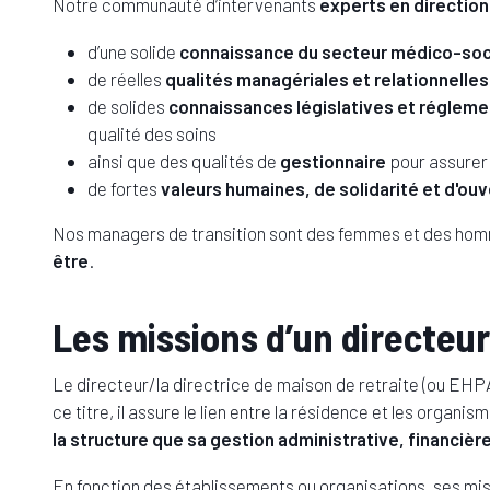
Notre communauté d’intervenants
experts en directio
d’une solide
connaissance du secteur médico-socia
de réelles
qualités managériales et relationnelles
de solides
connaissances législatives et régleme
qualité des soins
ainsi que des qualités de
gestionnaire
pour assurer 
de fortes
valeurs humaines, de solidarité et d'ou
Nos managers de transition sont des femmes et des ho
être
.
Les missions d’un directeur
Le directeur/la directrice de maison de retraite (ou EHP
ce titre, il assure le lien entre la résidence et les organi
la structure que sa gestion administrative, financière
En fonction des établissements ou organisations, ses mi