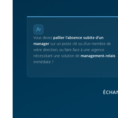
Vous devez
pallier l'absence subite d'un
manager
sur un poste clé ou d'un membre de
votre direction, ou faire face à une urgence
nécessitant une solution de
management-relais
immédiate ?
ÉCHAN