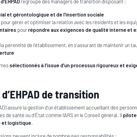
n d’EHPAD
regroupe des managers de transition disposant :
l et gérontologique et de l’insertion sociale
pour gérer et optimiser la relation avec les résidents et les équ
ntaires
pour
répondre aux exigences de qualité interne et 
la pérennité de l'établissement, en s'assurant de maintenir un ta
verture
mmes
sélectionnés à l’issue d’un processus rigoureux et exi
 d’EHPAD de transition
AD) assure la gestion d'un établissement accueillant des personn
smes de santé ou d’État comme l’ARS et le Conseil général. Il
pilot
 et logistique
.
ssions peuvent inclure de nombreuses responsabilités :