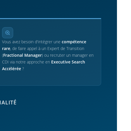
Vous avez besoin d'intégrer une
compétence
rare
, de faire appel à un Expert de Transition
(
Fractional Manager
) ou recruter un manager en
CDI via notre approche en
Executive Search
Accélérée
?
IALITÉ