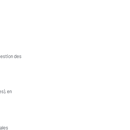
gestion des
s), en
ales