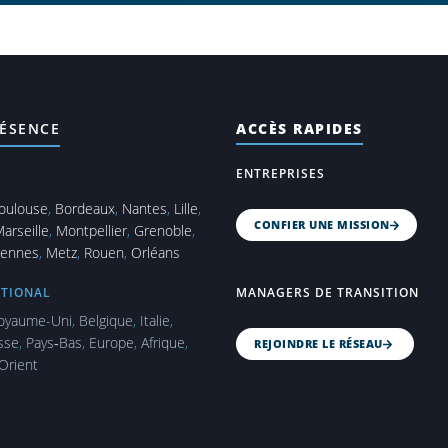
ÉSENCE
ACCÈS RAPIDES
ENTREPRISES
oulouse
,
Bordeaux
,
Nantes
,
Lille
,
CONFIER UNE MISSION
arseille
,
Montpellier
,
Grenoble
,
ennes
,
Metz
,
Rouen
,
Orléans
ATIONAL
MANAGERS DE TRANSITION
oyaume-Uni
,
Belgique
,
Italie
,
sse
,
Pays‑Bas
,
Europe
,
Afrique
,
REJOINDRE LE RÉSEAU
Orient