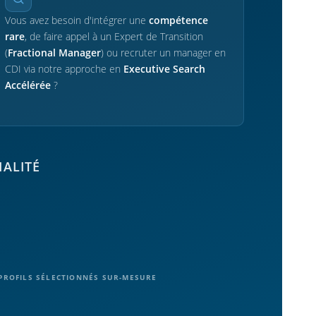
Vous avez besoin d'intégrer une
compétence
rare
, de faire appel à un Expert de Transition
(
Fractional Manager
) ou recruter un manager en
CDI via notre approche en
Executive Search
Accélérée
?
IALITÉ
PROFILS SÉLECTIONNÉS SUR-MESURE