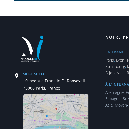
NOTRE PR
EN FRANCE
Paris
,
Lyon
,
T
Strasbourg
,
M
Dijon
,
Nice
,
R
SIÈGE SOCIAL
10, avenue Franklin D. Roosevelt
À L’INTERN
75008 Paris, France
Allemagne
,
R
Espagne
,
Sui
Asie
,
Moyen‑