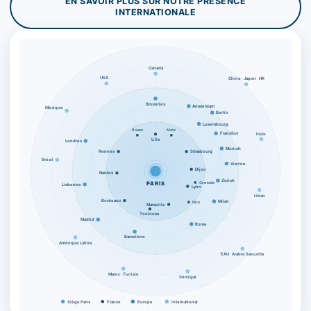
EN SAVOIR PLUS SUR NOTRE PRÉSENCE
INTERNATIONALE
Canada
USA
Chine · Japon · HK
Bruxelles
Amsterdam
Mexique
Berlin
Luxembourg
Rouen
Metz
Francfort
Inde
Lille
Londres
Munich
Rennes
Strasbourg
Brésil
Vienne
Dijon
Nantes
Zurich
Grenoble
PARIS
Lisbonne
Lyon
Liban
Bordeaux
Milan
Nice
Marseille
Toulouse
Madrid
Rome
Barcelone
Amérique Latine
EAU · Arabie Saoudite
Maroc · Tunisie
Sénégal
Siège Paris
France
Europe
International