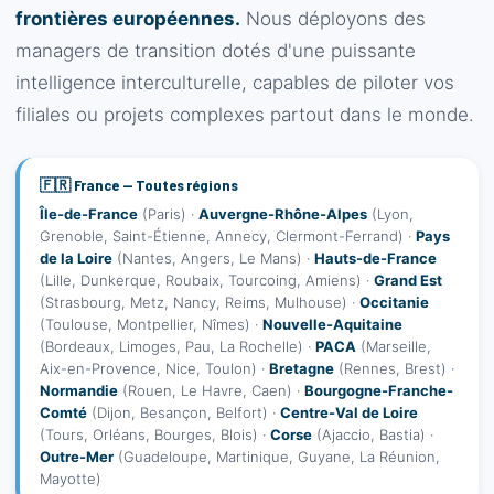
frontières européennes.
Nous déployons des
managers de transition dotés d'une puissante
intelligence interculturelle, capables de piloter vos
filiales ou projets complexes partout dans le monde.
🇫🇷 France — Toutes régions
Île-de-France
(Paris) ·
Auvergne-Rhône-Alpes
(Lyon,
Grenoble, Saint-Étienne, Annecy, Clermont-Ferrand) ·
Pays
de la Loire
(Nantes, Angers, Le Mans) ·
Hauts-de-France
(Lille, Dunkerque, Roubaix, Tourcoing, Amiens) ·
Grand Est
(Strasbourg, Metz, Nancy, Reims, Mulhouse) ·
Occitanie
(Toulouse, Montpellier, Nîmes) ·
Nouvelle-Aquitaine
(Bordeaux, Limoges, Pau, La Rochelle) ·
PACA
(Marseille,
Aix-en-Provence, Nice, Toulon) ·
Bretagne
(Rennes, Brest) ·
Normandie
(Rouen, Le Havre, Caen) ·
Bourgogne-Franche-
Comté
(Dijon, Besançon, Belfort) ·
Centre-Val de Loire
(Tours, Orléans, Bourges, Blois) ·
Corse
(Ajaccio, Bastia) ·
Outre-Mer
(Guadeloupe, Martinique, Guyane, La Réunion,
Mayotte)