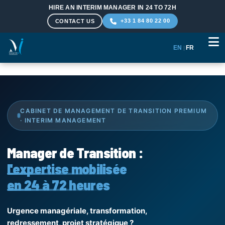
HIRE AN INTERIM MANAGER IN 24 TO 72H
+33 1 84 80 22 00
CONTACT US
EN
|
FR
Skip to main content
CABINET DE MANAGEMENT DE TRANSITION PREMIUM
· INTERIM MANAGEMENT
Manager de Transition :
l'expertise mobilisée
en 24 à 72 heures
Urgence managériale, transformation,
redressement, projet stratégique ?