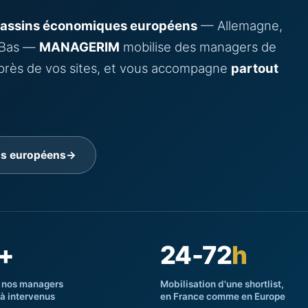
bassins économiques européens
— Allemagne,
s-Bas —
MANAGERIM
mobilise des managers de
s près de vos sites, et vous accompagne
partout
ns européens
→
+
24-72
h
 nos managers
Mobilisation d'une shortlist,
jà intervenus
en France comme en Europe