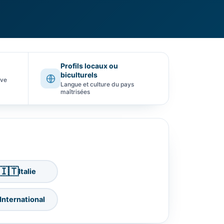
Profils locaux ou
biculturels
ive
Langue et culture du pays
maîtrisées
🇮🇹
Italie
International