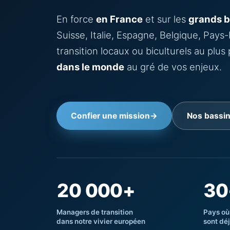
En force
en France
et sur les
grands 
Suisse, Italie, Espagne, Belgique, Pay
transition locaux ou biculturels au plu
dans le monde
au gré de vos enjeux.
Confier une mission
→
Nos bassi
20 000+
30
Managers de transition
Pays où
dans notre vivier européen
sont dé